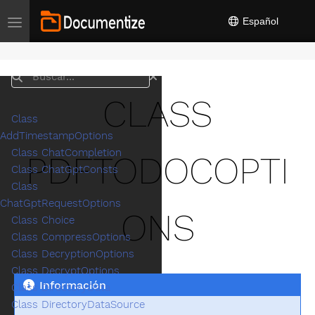
Español
Toggle navigation
Buscar
CLASS
Class
AddTimestampOptions
Class ChatCompletion
PDFTODOCOPTI
Class ChatGptConsts
Class
ChatGptRequestOptions
ONS
Class Choice
Class CompressOptions
Class DecryptionOptions
Class DecryptOptions
Información
Class DirectoryData
Class DirectoryDataSource