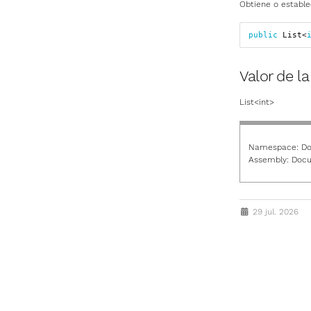
Obtiene o estable
public
List
<
Valor de l
List
<
int
>
Namespace:
Do
Assembly:
Docu
29 jul. 2026