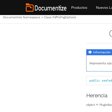
Productos
Nuevos L
Documentize Namespace
>
Class PdfToPngOptions
Información
Representa opc
public
seale
Herencia
object
←
PluginBa