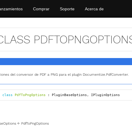
anzamientos
Comprar
Soporte
Acerca de
CLASS PDFTOPNGOPTION
iones del conversor de PDF a PNG para el plugin Documentize.PdfConverter.
d
class
PdfToPngOptions
:
PluginBaseOptions
,
IPluginOptions
seOptions
←
PdfToPngOptions