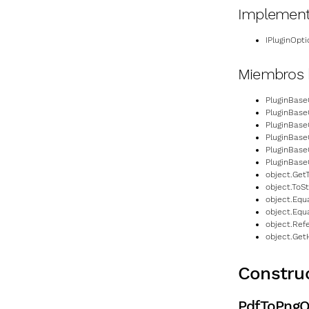
Implemen
IPluginOpti
Miembros 
PluginBase
PluginBase
PluginBase
PluginBase
PluginBase
PluginBas
object.Get
object.ToSt
object.Equa
object.Equa
object.Ref
object.Get
Constru
PdfToPngO