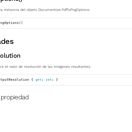
eva instancia del objeto Documentize.PdfToPngOptions.
PngOptions
()
ades
olution
ce el valor de resolución de las imágenes resultantes.
utputResolution
{
get
;
set
;
}
a propiedad