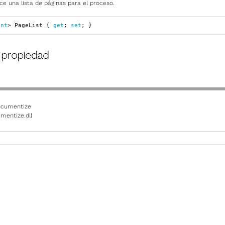
ce una lista de páginas para el proceso.
int
>
PageList
{
get
;
set
;
}
a propiedad
cumentize
mentize.dll