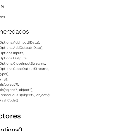
ta
ons
heredados
Options.AddInput(IData)
,
Options.AddOutput(IData)
,
Options.Inputs
,
Options.Outputs
,
Options.CloseInputStreams
,
eOptions.CloseOutputStreams
,
Type()
,
ring()
,
ls(object?)
,
ls(object?, object?)
,
erenceEquals(object?, object?)
,
HashCode()
ctores
ptions()