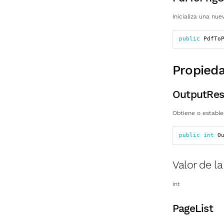
Inicializa una nu
public
PdfTo
Propied
OutputRes
Obtiene o estable
public
int
O
Valor de l
int
PageList