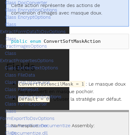
Class DocConverter
Cette action représente des actions de
Class EncryptionOptions
conversion d’images avec masque doux.
Class EncryptOptions
Class
ExtractFormDataToDsvOptions
Class
public
enum
ConvertSoftMaskAction
ExtractImagesOptions
Class
ExtractPropertiesOptions
Fields
Class ExtractTextOptions
Class FileData
Class FileDataSource
: Le masque doux
ConvertToStencilMask = 1
Class FileResult
sera converti en masque pochoir.
Class FlattenFieldsOptions
: Utiliser la stratégie par défaut.
Default = 0
Class FormExporter
Class
FormExportToDsvOptions
Namespace:
Documentize
Assembly:
Class FormFlattener
Class
Documentize.dll