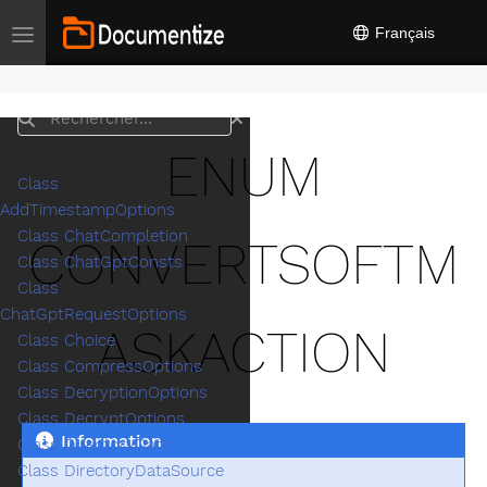
Français
Toggle navigation
Rechercher
ENUM
Class
AddTimestampOptions
Class ChatCompletion
CONVERTSOFTM
Class ChatGptConsts
Class
ChatGptRequestOptions
ASKACTION
Class Choice
Class CompressOptions
Class DecryptionOptions
Class DecryptOptions
Information
Class DirectoryData
Class DirectoryDataSource