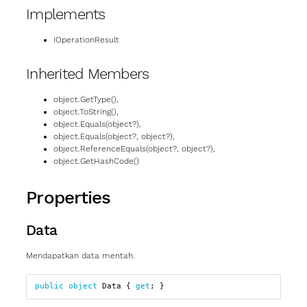
Implements
IOperationResult
Inherited Members
object.GetType()
,
object.ToString()
,
object.Equals(object?)
,
object.Equals(object?, object?)
,
object.ReferenceEquals(object?, object?)
,
object.GetHashCode()
Properties
Data
Mendapatkan data mentah.
public
object
Data
{
get
;
}