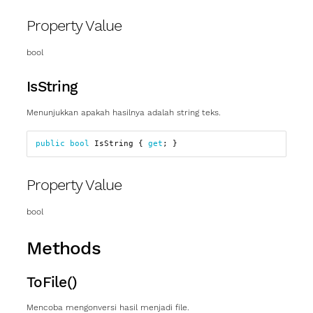
Property Value
bool
IsString
Menunjukkan apakah hasilnya adalah string teks.
public
bool
IsString
{
get
;
}
Property Value
bool
Methods
ToFile()
Mencoba mengonversi hasil menjadi file.