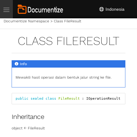
Toggle navigation
Indonesia
Documentize Namespace
>
Class FileResult
CLASS FILERESULT
Info
Mewakili hasil operasi dalam bentuk jalur string ke file.
public
sealed
class
FileResult
:
IOperationResult
Inheritance
object
←
FileResult