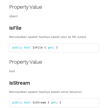
Property Value
object
IsFile
Menunjukkan apakah hasilnya adalah jalur ke file output.
public
bool
IsFile
{
get
;
}
Property Value
bool
IsStream
Menunjukkan apakah hasilnya adalah aliran keluaran.
public
bool
IsStream
{
get
;
}