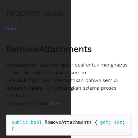
Property Value
bool
RemoveAttachments
Mendapatkan atau mengatur opsi untuk menghapus
semua file terlampir dari dokumen.
Jika diaktifkan, akan memastikan bahwa semua
lampiran dalam PDF dihilangkan selama proses
sanitasi.
Defaultnya adalah
true
.
public
bool
RemoveAttachments
{
get
;
set
;
}