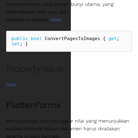
membersihkan data tersembunyi utama, yang
dikendalikan oleh opsi lain.
Defaultnya adalah
false
.
public
bool
ConvertPagesToImages
{
get
;
set
;
}
Property Value
bool
FlattenForms
Mendapatkan atau mengatur nilai yang menunjukkan
apakah formulir dalam dokumen harus diratakan
selama proses sanitasi.