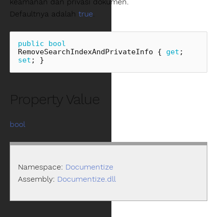
keamanan dan privasi dokumen.
Defaultnya adalah
true
.
public
bool
RemoveSearchIndexAndPrivateInfo
{
get
;
set
;
}
Property Value
bool
Namespace:
Documentize
Assembly:
Documentize.dll