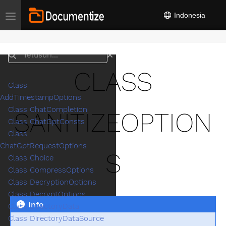
Indonesia
Toggle navigation
Telusuri
CLASS
Class
AddTimestampOptions
Class ChatCompletion
SANITIZEOPTION
Class ChatGptConsts
Class
ChatGptRequestOptions
S
Class Choice
Class CompressOptions
Class DecryptionOptions
Class DecryptOptions
Info
Class DirectoryData
Class DirectoryDataSource