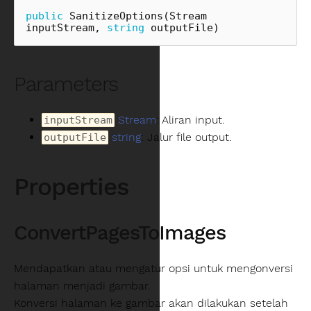
public
SanitizeOptions
(
Stream
inputStream
,
string
outputFile
)
Parameters
Stream
: Aliran input.
inputStream
string
: Jalur file output.
outputFile
Properties
ConvertPagesToImages
Mendapatkan atau mengatur opsi untuk mengonversi
halaman menjadi gambar.
Konversi halaman ke gambar akan dilakukan setelah