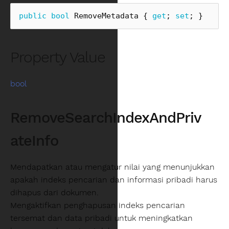
public
bool
RemoveMetadata
{
get
;
set
;
}
Property Value
bool
RemoveSearchIndexAndPriv
ateInfo
Mendapatkan atau mengatur nilai yang menunjukkan
apakah indeks pencarian dan informasi pribadi harus
dihapus dari dokumen.
Mengaktifkan penghapusan indeks pencarian
tersemat dan data pribadi untuk meningkatkan