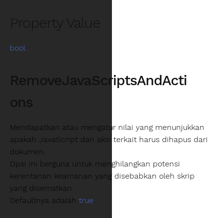
Property Value
bool
RemoveJavaScriptsAndActi
ons
Mendapatkan atau mengatur nilai yang menunjukkan
apakah JavaScript dan aksi terkait harus dihapus dari
dokumen.
Opsi ini berguna untuk menghilangkan potensi
kerentanan keamanan yang disebabkan oleh skrip
yang disematkan.
Defaultnya adalah
true
.