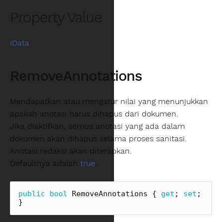
Property Value
IData
RemoveAnnotations
Mendapatkan atau mengatur nilai yang menunjukkan
apakah anotasi harus dihapus dari dokumen.
Jika diaktifkan, semua anotasi yang ada dalam
dokumen akan dihapus selama proses sanitasi.
Anotasi redaksi akan diterapkan.
Defaultnya adalah
true
.
public
bool
RemoveAnnotations
{
get
;
set
;
}