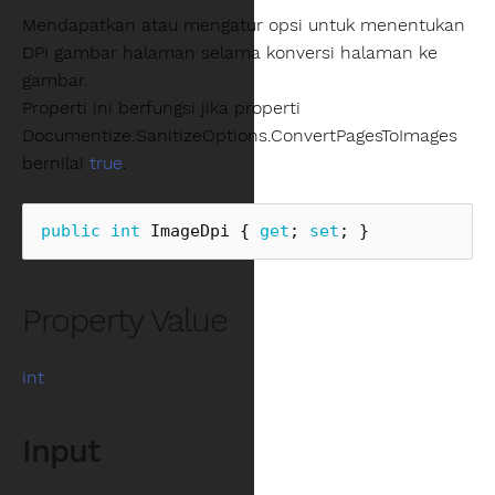
Mendapatkan atau mengatur opsi untuk menentukan
DPI gambar halaman selama konversi halaman ke
gambar.
Properti ini berfungsi jika properti
Documentize.SanitizeOptions.ConvertPagesToImages
bernilai
true
.
public
int
ImageDpi
{
get
;
set
;
}
Property Value
int
Input