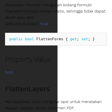
Meratakan formulir mengubah bidang formulir
interaktif menjadi konten statis, sehingga tidak dapat
diedit atau diisi.
Defaultnya adalah
true
.
public
bool
FlattenForms
{
get
;
set
;
}
Property Value
bool
FlattenLayers
Mendapatkan atau mengatur opsi untuk meratakan
lapisan‑lapisan dalam dokumen PDF.