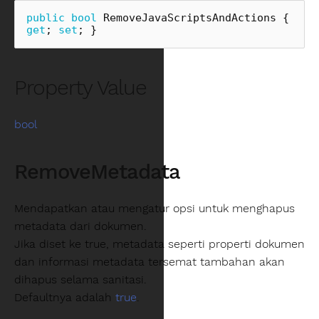
public
bool
RemoveJavaScriptsAndActions
{
get
;
set
;
}
Property Value
bool
RemoveMetadata
Mendapatkan atau mengatur opsi untuk menghapus
metadata dari dokumen.
Jika diset ke true, metadata seperti properti dokumen
dan informasi metadata tersemat tambahan akan
dihapus selama sanitasi.
Defaultnya adalah
true
.