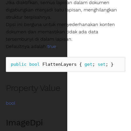
Jika diaktifkan, semua lapisan dalam dokumen
digabungkan menjadi satu lapisan, menghilangkan
struktur terpisahnya.
Opsi ini berguna untuk menyederhanakan konten
dokumen dan memastikan tidak ada data
tersembunyi di dalam lapisan.
Defaultnya adalah
true
.
public
bool
FlattenLayers
{
get
;
set
;
}
Property Value
bool
ImageDpi