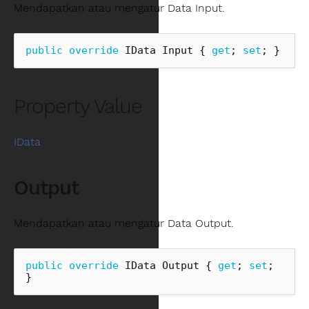
Mendapatkan atau mengatur Data Input.
public
override
IData
Input
{
get
;
set
;
}
Property Value
IData
Output
Mendapatkan atau mengatur Data Output.
public
override
IData
Output
{
get
;
set
;
}