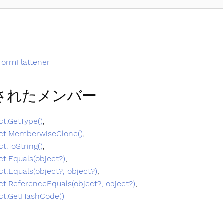
FormFlattener
されたメンバー
ct.GetType()
,
ct.MemberwiseClone()
,
ct.ToString()
,
ct.Equals(object?)
,
ct.Equals(object?, object?)
,
ct.ReferenceEquals(object?, object?)
,
ct.GetHashCode()