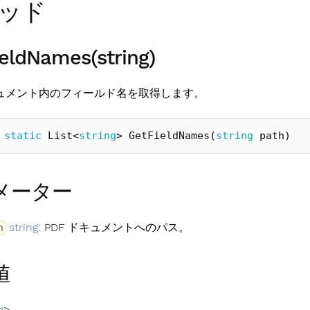
ッド
eldNames(string)
キュメント内のフィールド名を取得します。
static
List
<
string
>
GetFieldNames
(
string
path
)
メーター
string
: PDF ドキュメントへのパス。
h
値
g
>