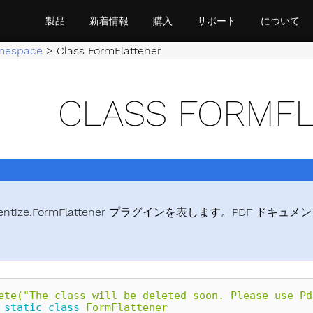
製品
新着情報
購入
サポート
について
mespace
>
Class FormFlattener
CLASS FORMF
mentize.FormFlattener プラグインを表します。PDF
。
ete("The class will be deleted soon. Please use Pd
static
class
FormFlattener