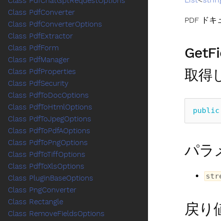
Class PdfChatGptRequestOptions
Class PdfConverter
PDF ド
Class PdfConverterOptions
Class PdfExtractor
Class PdfForm
Get
Class PdfManager
取得
Class PdfProperties
Class PdfSecurity
Class PdfToDocOptions
Class PdfToHtmlOptions
public
Class PdfToJpegOptions
Class PdfToPdfAOptions
Class PdfToPngOptions
パラ
Class PdfToTiffOptions
Class PdfToXlsOptions
str
Class PluginBaseOptions
Class PngConverter
Class Rectangle
戻り
Class RemoveFieldsOptions