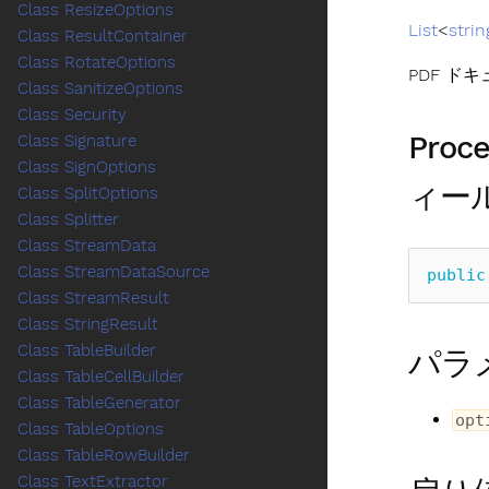
Class ResizeOptions
List
<
strin
Class ResultContainer
Class RotateOptions
PDF ド
Class SanitizeOptions
Class Security
Proc
Class Signature
Class SignOptions
ィー
Class SplitOptions
Class Splitter
Class StreamData
Class StreamDataSource
public
Class StreamResult
Class StringResult
Class TableBuilder
パラ
Class TableCellBuilder
Class TableGenerator
opt
Class TableOptions
Class TableRowBuilder
Class TextExtractor