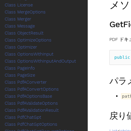
メソ
Class License
Class MergeOptions
Class Merger
GetFi
Class Message
Class ObjectResult
PDF ド
Class OptimizeOptions
Class Optimizer
Class OptionsWithInput
public
Class OptionsWithInputAndOutput
Class PageInfo
Class PageSize
パラ
Class PdfAConverter
Class PdfAConvertOptions
pat
Class PdfAOptionsBase
Class PdfAValidateOptions
Class PdfAValidationResult
戻り
Class PdfChatGpt
Class PdfChatGptOptions
List
<
strin