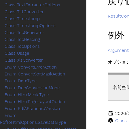
戻り
Class TextExtractorOptions
Class TiffConverter
ResultCon
Class Timestamp
Class TimestampOptions
Class TocGenerator
例外
Class TocHeading
Class TocOptions
Argument
Class Usage
Class XlsConverter
オプショ
Enum ConvertErrorAction
Enum ConvertSoftMaskAction
Enum DataType
名前空
Enum DocConversionMode
Enum HtmlMediaType
Enum HtmlPageLayoutOption
Enum PdfAStandardVersion
2026/
Enum
Class
PdfToHtmlOptions.SaveDataType