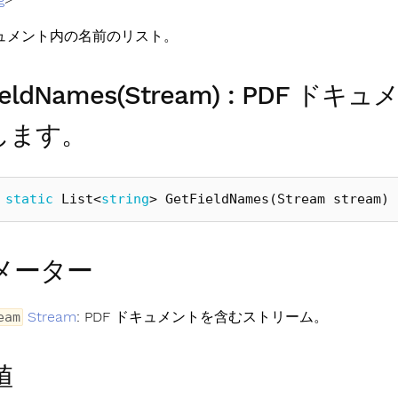
キュメント内の名前のリスト。
FieldNames(Stream) : PD
します。
static
List
<
string
>
GetFieldNames
(
Stream
stream
)
メーター
Stream
: PDF ドキュメントを含むストリーム。
eam
値