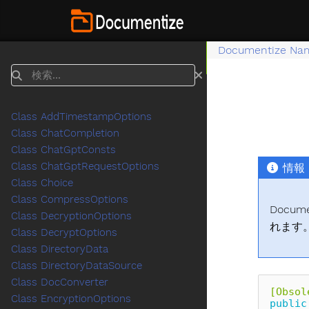
Documentize Na
検索
Class AddTimestampOptions
Class ChatCompletion
Class ChatGptConsts
Class ChatGptRequestOptions
情報
Class Choice
Class CompressOptions
Docu
Class DecryptionOptions
れます
Class DecryptOptions
Class DirectoryData
Class DirectoryDataSource
Class DocConverter
[Obsol
Class EncryptionOptions
public