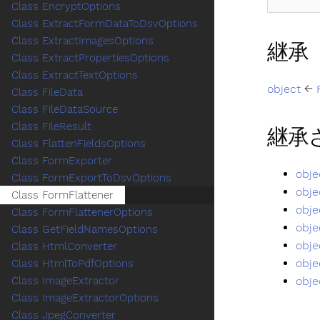
Class EncryptOptions
Class ExtractFormDataToDsvOptions
Class ExtractImagesOptions
継承
Class ExtractPropertiesOptions
Class ExtractTextOptions
object
←
Class FileData
Class FileDataSource
Class FileResult
継承
Class FlattenFieldsOptions
Class FormExporter
obje
Class FormExportToDsvOptions
obje
Class FormFlattener
obje
Class FormFlattenerOptions
obje
Class GetFieldNamesOptions
obje
Class HtmlConverter
obje
Class HtmlToPdfOptions
obje
Class ImageExtractor
Class ImageExtractorOptions
Class JpegConverter