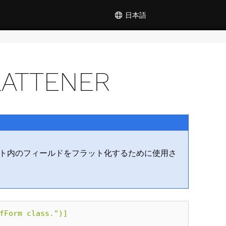
日本語
LATTENER
 ドキュメント内のフィールドをフラット化するために使用さ
fForm class.")]