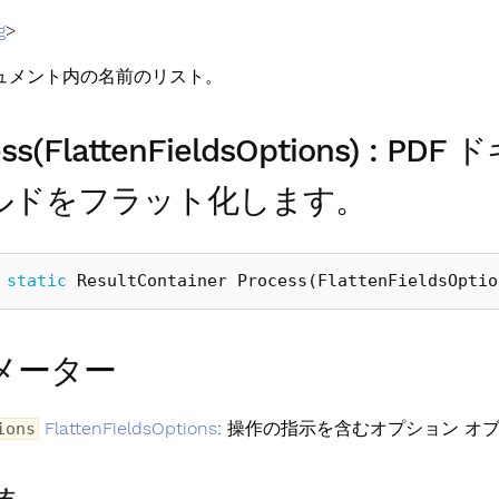
g
>
キュメント内の名前のリスト。
ess(FlattenFieldsOptions)
ルドをフラット化します。
static
ResultContainer
Process
(
FlattenFieldsOptio
メーター
FlattenFieldsOptions
: 操作の指示を含むオプション オ
ions