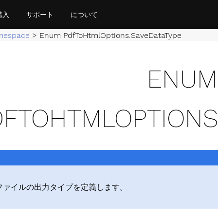
購入
サポート
について
mespace
>
Enum PdfToHtmlOptions.SaveDataType
ENUM
DFTOHTMLOPTIONS
L ファイルの出力タイプを定義します。