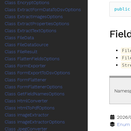
Class EncryptOptions
public
Class ExtractFormDataToDsvOptions
Class ExtractImagesOptions
Class ExtractPropertiesOptions
Fiel
Class ExtractTextOptions
Class FileData
Class FileDataSource
Fil
Class FileResult
Fil
Class FlattenFieldsOptions
Str
Class FormExporter
Class FormExportToDsvOptions
Class FormFlattener
Class FormFlattenerOptions
Names
Class GetFieldNamesOptions
Class HtmlConverter
Class HtmlToPdfOptions
Class ImageExtractor
2026/
Class ImageExtractorOptions
Enum
Class JpegConverter