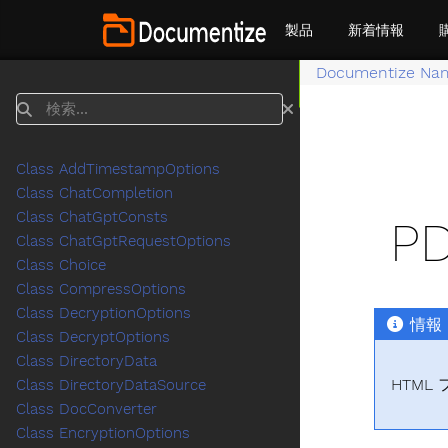
製品
新着情報
Documentize Na
検索
Class AddTimestampOptions
Class ChatCompletion
Class ChatGptConsts
P
Class ChatGptRequestOptions
Class Choice
Class CompressOptions
Class DecryptionOptions
情報
Class DecryptOptions
Class DirectoryData
HTM
Class DirectoryDataSource
Class DocConverter
Class EncryptionOptions