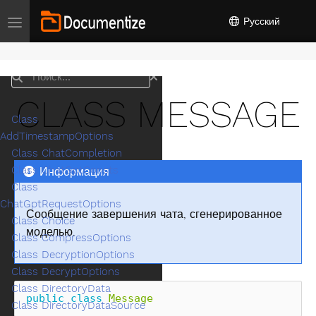
Русский
Toggle navigation
Поиск
CLASS MESSAGE
Class
AddTimestampOptions
Class ChatCompletion
Class ChatGptConsts
Информация
Class
ChatGptRequestOptions
Сообщение завершения чата, сгенерированное
Class Choice
моделью.
Class CompressOptions
Class DecryptionOptions
Class DecryptOptions
Class DirectoryData
public
class
Message
Class DirectoryDataSource