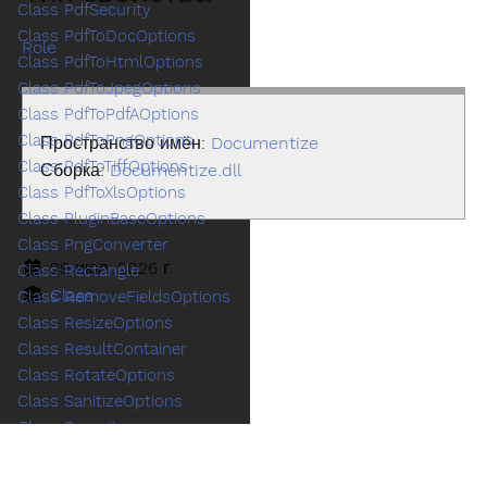
Class PdfSecurity
Class PdfToDocOptions
Role
Class PdfToHtmlOptions
Class PdfToJpegOptions
Class PdfToPdfAOptions
Class PdfToPngOptions
Пространство имён:
Documentize
Class PdfToTiffOptions
Сборка:
Documentize.dll
Class PdfToXlsOptions
Class PluginBaseOptions
Class PngConverter
29 июл. 2026 г.
Class Rectangle
Class
Class RemoveFieldsOptions
Class ResizeOptions
Class ResultContainer
Class RotateOptions
Class SanitizeOptions
Class Security
Class Signature
Class SignOptions