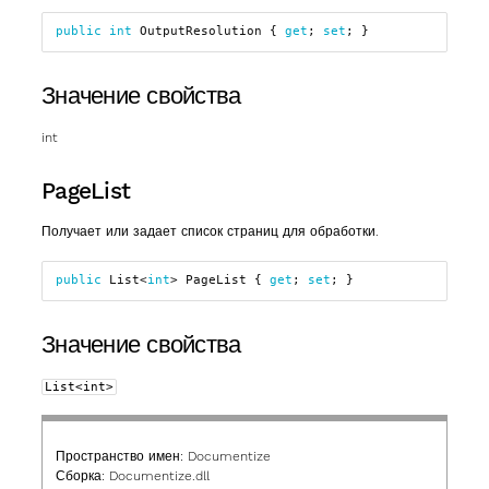
public
int
OutputResolution
{
get
;
set
;
}
Значение свойства
int
PageList
Получает или задает список страниц для обработки.
public
List
<
int
>
PageList
{
get
;
set
;
}
Значение свойства
List<int>
Пространство имен:
Documentize
Сборка:
Documentize.dll