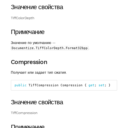
Значение свойства
TiffColorDepth
Примечание
Значение по умолчанию —
.
Documentize.TiffColorDepth.Format32bpp
Compression
Получает или задает тип сжатия.
public
TiffCompression
Compression
{
get
;
set
;
}
Значение свойства
TiffCompression
Примечание