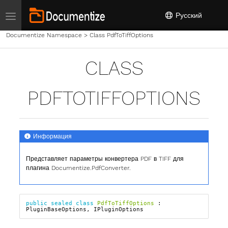
Toggle navigation
Русский
Documentize Namespace
>
Class PdfToTiffOptions
CLASS
PDFTOTIFFOPTIONS
Информация
Представляет параметры конвертера PDF в TIFF для
плагина Documentize.PdfConverter.
public
sealed
class
PdfToTiffOptions
:
PluginBaseOptions
,
IPluginOptions