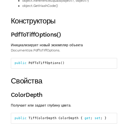
object.ReferenceEquals(object?, object?)
object.GetHashCode()
Конструкторы
PdfToTiffOptions()
Инициализирует новый экземпляр объекта
Documentize.PdfToTiffOptions.
public
PdfToTiffOptions
()
Свойства
ColorDepth
Получает или задает глубину цвета.
public
TiffColorDepth
ColorDepth
{
get
;
set
;
}