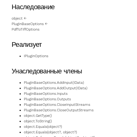
Наследование
object
←
PluginBaseOptions
←
PdfToTiffOptions
Реализует
IPluginOptions
Унаследованные члены
PluginBaseOptions.AddInput(IData)
PluginBaseOptions.AddOutput(IData)
PluginBaseOptions.Inputs
PluginBaseOptions.Outputs
PluginBaseOptions.CloseInputStreams
PluginBaseOptions.CloseOutputStreams
object.GetType()
object.ToString()
object.Equals(object?)
object.Equals(object?, object?)