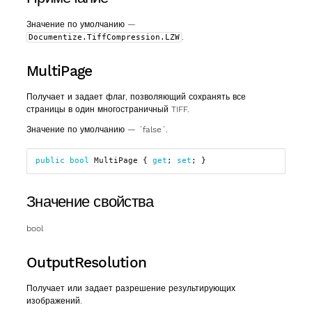
Значение по умолчанию —
.
Documentize.TiffCompression.LZW
MultiPage
Получает и задает флаг, позволяющий сохранять все
страницы в один многостраничный TIFF.
Значение по умолчанию — `false`.
public
bool
MultiPage
{
get
;
set
;
}
Значение свойства
bool
OutputResolution
Получает или задает разрешение результирующих
изображений.