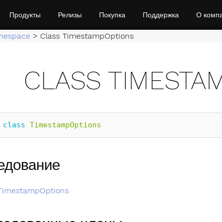
Продукты
Релизы
Покупка
Поддержка
О комп
mespace
>
Class TimestampOptions
CLASS TIMESTA
class
TimestampOptions
едование
TimestampOptions