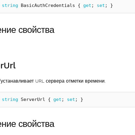
string
BasicAuthCredentials
{
get
;
set
;
}
ение свойства
rUrl
/устанавливает URL сервера отметки времени.
string
ServerUrl
{
get
;
set
;
}
ение свойства