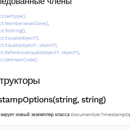
ледованные члены
ct.GetType()
,
ct.MemberwiseClone()
,
ct.ToString()
,
ct.Equals(object?)
,
ct.Equals(object?, object?)
,
ct.ReferenceEquals(object?, object?)
,
ct.GetHashCode()
трукторы
tampOptions(string, string)
зирует новый экземпляр класса Documentize.TimestampOp