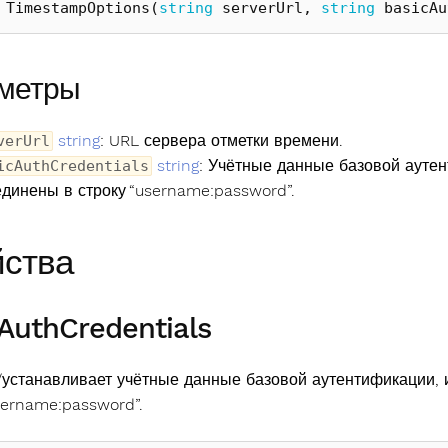
TimestampOptions
(
string
serverUrl
,
string
basicAu
метры
string
: URL сервера отметки времени.
verUrl
string
: Учётные данные базовой аутен
icAuthCredentials
динены в строку “username:password”.
ства
AuthCredentials
/устанавливает учётные данные базовой аутентификации, 
sername:password”.