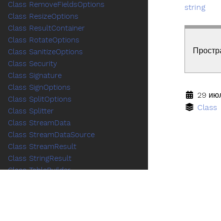
Class RemoveFieldsOptions
string
Class ResizeOptions
Class ResultContainer
Class RotateOptions
Простр
Class SanitizeOptions
Class Security
Class Signature
Class SignOptions
29 июл
Class SplitOptions
Class
Class Splitter
Class StreamData
Class StreamDataSource
Class StreamResult
Class StringResult
Class TableBuilder
Class TableCellBuilder
Class TableGenerator
Class TableOptions
Class TableRowBuilder