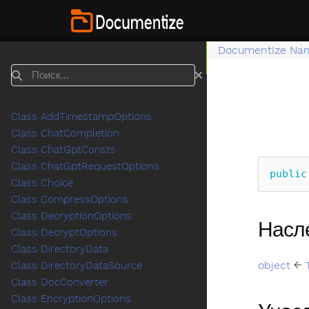
Documentize Na
Поиск
Class AddTimestampOptions
Class ChatCompletion
Class ChatGptConsts
Class ChatGptRequestOptions
public
Class Choice
Class CompressOptions
Class DecryptionOptions
Насл
Class DecryptOptions
Class DirectoryData
object
←
Class DirectoryDataSource
Class DocConverter
Class EncryptionOptions