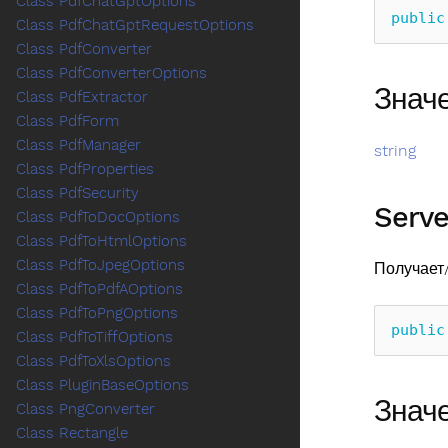
Class PdfChatGptOptions
public
Class PdfChatGptRequestOptions
Class PdfConverter
Class PdfConverterOptions
Знач
Class PdfExtractor
Class PdfForm
Class PdfManager
string
Class PdfProperties
Class PdfSecurity
Serve
Class PdfToDocOptions
Class PdfToHtmlOptions
Class PdfToJpegOptions
Получает
Class PdfToPdfAOptions
Class PdfToPngOptions
public
Class PdfToTiffOptions
Class PdfToXlsOptions
Class PluginBaseOptions
Знач
Class PngConverter
Class Rectangle