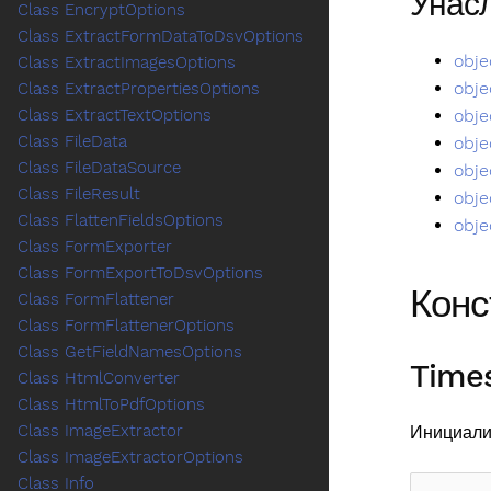
Унас
Class EncryptOptions
Class ExtractFormDataToDsvOptions
obje
Class ExtractImagesOptions
obje
Class ExtractPropertiesOptions
obje
Class ExtractTextOptions
Class FileData
obje
Class FileDataSource
obje
Class FileResult
obje
Class FlattenFieldsOptions
obje
Class FormExporter
Class FormExportToDsvOptions
Конс
Class FormFlattener
Class FormFlattenerOptions
Class GetFieldNamesOptions
Times
Class HtmlConverter
Class HtmlToPdfOptions
Class ImageExtractor
Инициали
Class ImageExtractorOptions
Class Info