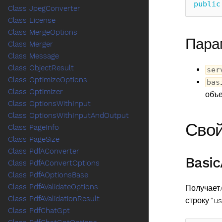
public
Class JpegConverter
Class License
Class MergeOptions
Пара
Class Merger
Class Message
Class ObjectResult
ser
Class OptimizeOptions
bas
Class Optimizer
объе
Class OptionsWithInput
Class OptionsWithInputAndOutput
Свой
Class PageInfo
Class PageSize
Class PdfAConverter
Basic
Class PdfAConvertOptions
Class PdfAOptionsBase
Class PdfAValidateOptions
Получает
Class PdfAValidationResult
строку “u
Class PdfChatGpt