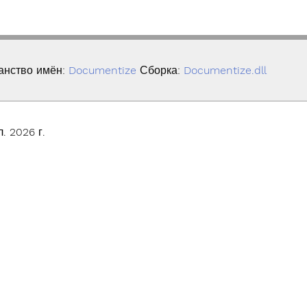
анство имён:
Documentize
Сборка:
Documentize.dll
. 2026 г.
© Smallize Pty Ltd 2025. All Rights Reserved.