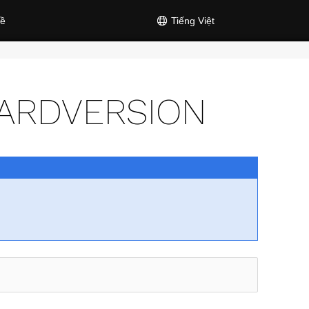
ề
Tiếng Việt
ARDVERSION