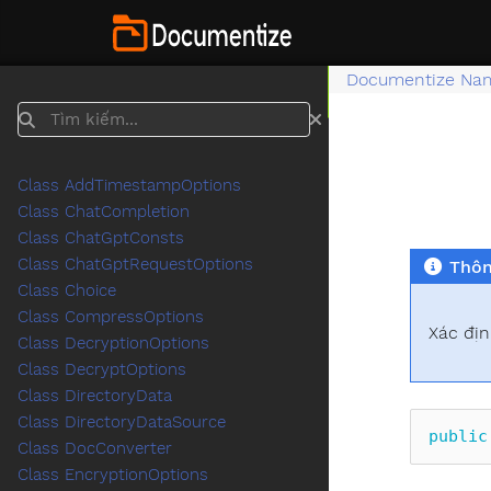
Documentize Na
Tìm kiếm
Class AddTimestampOptions
Class ChatCompletion
Class ChatGptConsts
Class ChatGptRequestOptions
Thôn
Class Choice
Class CompressOptions
Xác địn
Class DecryptionOptions
Class DecryptOptions
Class DirectoryData
Class DirectoryDataSource
public
Class DocConverter
Class EncryptionOptions