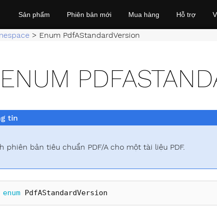
Sản phẩm
Phiên bản mới
Mua hàng
Hỗ trợ
V
mespace
>
Enum PdfAStandardVersion
ENUM PDFASTAND
g tin
h phiên bản tiêu chuẩn PDF/A cho một tài liệu PDF.
enum
PdfAStandardVersion