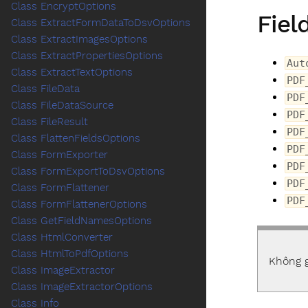
Class EncryptOptions
Fiel
Class ExtractFormDataToDsvOptions
Class ExtractImagesOptions
Class ExtractPropertiesOptions
Aut
Class ExtractTextOptions
PDF
Class FileData
PDF
Class FileDataSource
PDF
Class FileResult
PDF
Class FlattenFieldsOptions
PDF
Class FormExporter
PDF
Class FormExportToDsvOptions
PDF
Class FormFlattener
PDF
Class FormFlattenerOptions
Class GetFieldNamesOptions
Class HtmlConverter
Class HtmlToPdfOptions
Không g
Class ImageExtractor
Class ImageExtractorOptions
Class Info