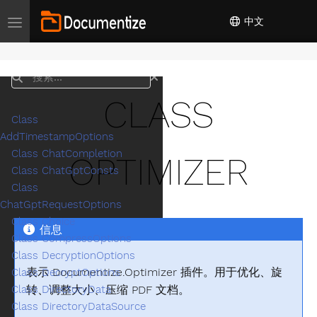
中文
Toggle navigation
搜索
CLASS
Class
AddTimestampOptions
Class ChatCompletion
OPTIMIZER
Class ChatGptConsts
Class
ChatGptRequestOptions
Class Choice
信息
Class CompressOptions
Class DecryptionOptions
表示 Documentize.Optimizer 插件。用于优化、旋
Class DecryptOptions
转、调整大小、压缩 PDF 文档。
Class DirectoryData
Class DirectoryDataSource