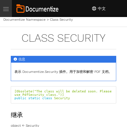
Toggle navigation
中文
Documentize Namespace
>
Class Security
CLASS SECURITY
信息
表示 Documentize.Security 插件。用于加密和解密 PDF 文档。
[Obsolete("The class will be deleted soon. Please 
use PdfSecurity class.")]
public
static
class
Security
继承
object
←
Security