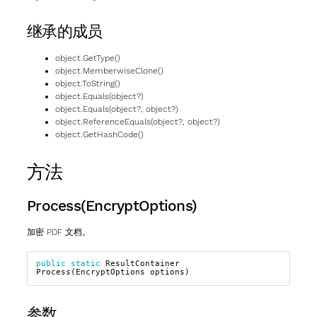
继承的成员
object.GetType()
object.MemberwiseClone()
object.ToString()
object.Equals(object?)
object.Equals(object?, object?)
object.ReferenceEquals(object?, object?)
object.GetHashCode()
方法
Process(EncryptOptions)
加密 PDF 文档。
public
static
ResultContainer
Process
(
EncryptOptions
options
)
参数